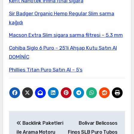
Kent Nanotek infina ithal sigara
Sir Badger Organic Hemp Regular Slim sarma
kağıdı
Macson Extra Slim sigara sarma filtresi – 5.3 mm
Cohiba Siglo 6 Puro – 25’li Ahşap Kutu Satın Al
DOMİNİC
Phillies Titan Puro Satın Al – 5’s
Yazı
Backlink Paketleri
Bolivar Belicosos
gezinmesi
ile Arama Motoru
Finos SLB Puro Tubos