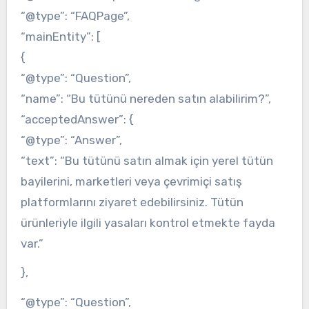
“@type”: “FAQPage”,
“mainEntity”: [
{
“@type”: “Question”,
“name”: “Bu tütünü nereden satın alabilirim?”,
“acceptedAnswer”: {
“@type”: “Answer”,
“text”: “Bu tütünü satın almak için yerel tütün
bayilerini, marketleri veya çevrimiçi satış
platformlarını ziyaret edebilirsiniz. Tütün
ürünleriyle ilgili yasaları kontrol etmekte fayda
var.”
},
“@type”: “Question”,